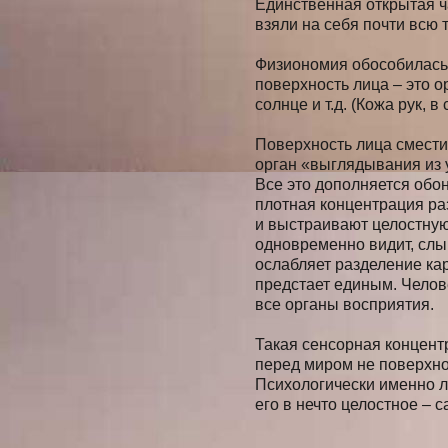
Единственная открытая ча
взяли на себя почти всю 
Физиономия обособилась 
поверхность лица – это о
солнце и т.д. (Кожа рук, 
Поверхность лица смести
орган «выглядывания из 
Все это дополняется обон
плотная концентрация ра
и выстраивают целостную
одновременно видит, слыш
ослабляет разделение кар
предстает единым. Челов
все органы восприятия.
Такая сенсорная концент
перед миром не поверхно
Психологически именно л
его в нечто целостное – 