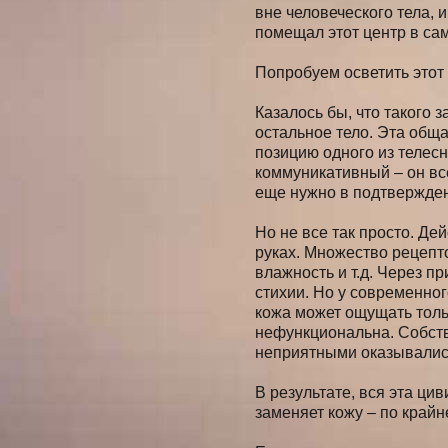
вне человеческого тела, 
помещал этот центр в са
Попробуем осветить этот
Казалось бы, что такого з
остальное тело. Эта обща
позицию одного из телесн
коммуникативный – он вс
еще нужно в подтвержде
Но не все так просто. Дей
руках. Множество рецепто
влажность и т.д. Через п
стихии. Но у современног
кожа может ощущать тольк
нефункциональна. Собств
неприятными оказывалис
В результате, вся эта ци
заменяет кожу – по крайн