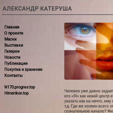
АЛЕКСАНДР КАТЕРУША
Главная
О проекте
Маски
Выставки
Галереи
Новости
Публикации
Покупка и хранение
Контакты
N170.progres.top
Человек уже давно задает
Himerikon.top
его «Я» как некий центр 
указать как на нечто, ему
т.д. Где же хозяин всего
сознательное начало? Ф