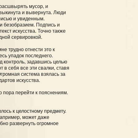
расшвырять мусор, и
 выкинута и вывернута. Люди
писью и увиденным.
 и безобразием. Подпись и
текст искусства. Точно также
дной сервировкой.
не трудно отнести это к
есь упадок последнего.
д контроль, задавшись целью
в себя все эти свалки, ставя
громная система взялась за
артов искусства.
 пора перейти к пояснениям.
илось к целостному предмету.
например, может даже
обно развернуть огромное