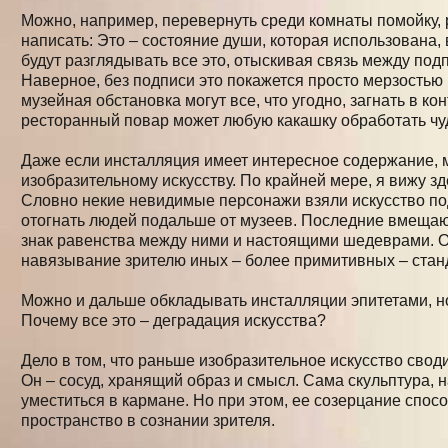
Можно, например, перевернуть среди комнаты помойку, 
написать: Это – состояние души, которая использована,
будут разглядывать все это, отыскивая связь между под
Наверное, без подписи это покажется просто мерзостью
музейная обстановка могут все, что угодно, загнать в кон
ресторанный повар может любую какашку обработать чу
Даже если инсталляция имеет интересное содержание, м
изобразительному искусству. По крайней мере, я вижу зд
Словно некие невидимые персонажи взяли искусство по
отогнать людей подальше от музеев. Последние вмещают 
знак равенства между ними и настоящими шедеврами. О
навязывание зрителю иных – более примитивных – станд
Можно и дальше обкладывать инсталляции эпитетами, но
Почему все это – деградация искусства?
Дело в том, что раньше изобразительное искусство свод
Он – сосуд, хранящий образ и смысл. Сама скульптура, 
уместиться в кармане. Но при этом, ее созерцание спос
пространство в сознании зрителя.