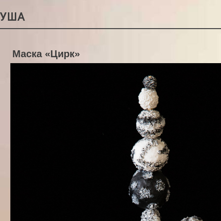
РУША
Маска «Цирк»