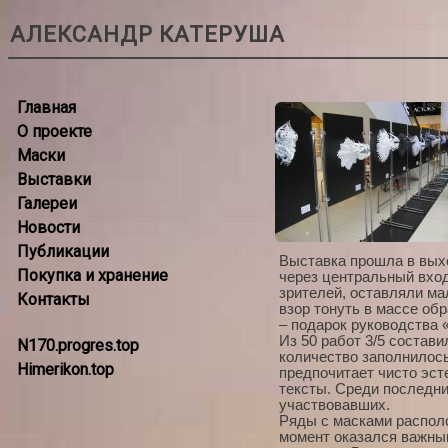
АЛЕКСАНДР КАТЕРУША
Главная
О проекте
Маски
Выставки
Галереи
Новости
Публикации
Выставка прошла в выхо
Покупка и хранение
через центральный вход
зрителей, оставляли ма
Контакты
взор тонуть в массе обр
– подарок руководства 
Из 50 работ 3/5 состав
N170.progres.top
количество заполнилось
Himerikon.top
предпочитает чисто эст
тексты. Среди последних
участвовавших.
Ряды с масками располо
момент оказался важным