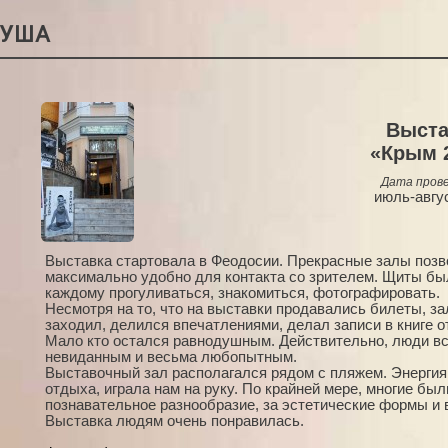
РУША
Выста
«Крым 
Дата прове
июль-авгу
Выставка стартовала в Феодосии. Прекрасные залы позв
максимально удобно для контакта со зрителем. Щиты бы
каждому прогуливаться, знакомиться, фотографировать.
Несмотря на то, что на выставки продавались билеты, з
заходил, делился впечатлениями, делал записи в книге о
Мало кто остался равнодушным. Действительно, люди вс
невиданным и весьма любопытным.
Выставочный зал располагался рядом с пляжем. Энергия 
отдыха, играла нам на руку. По крайней мере, многие бы
познавательное разнообразие, за эстетические формы и
Выставка людям очень понравилась.