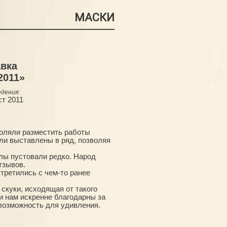
МАСКИ
вка
2011»
дения:
ст 2011
оляли разместить работы
ли выставлены в ряд, позволяя
алы пустовали редко. Народ
тзывов.
третились с чем-то ранее
скуки, исходящая от такого
ли нам искренне благодарны за
 возможность для удивления.