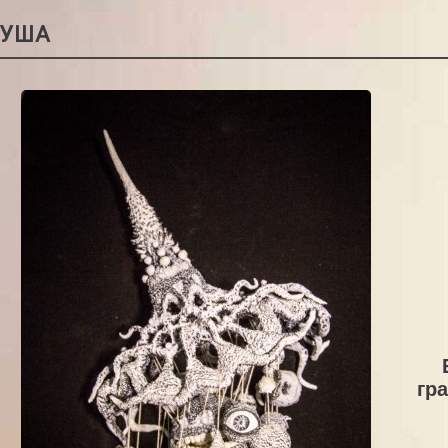
РУША
гр