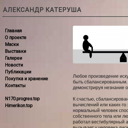
АЛЕКСАНДР КАТЕРУША
Главная
О проекте
Маски
Выставки
Галереи
Новости
Публикации
Любое произведение иск
Покупка и хранение
быть сбалансированным. 
Контакты
демонстрируя незнание о
N170.progres.top
К счастью, сбалансирова
вычислений или каких-то
Himerikon.top
нормальный человек спос
собственного тела или лю
работал вестибулярный а
вызывает у человека дис