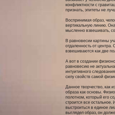
конфликтности с гравита
признать, эпитеты не луч
Воспринимая образ, челов
вертикальную линию. Она
мысленно взвешивать, со
В равновесии картины уча
отдаленность от центра.
взвешиваются как две пол
А вот в создании физион
равновесию не актуальна.
интуитивного следования
силу свойств самой физи
Данное творчество, как 
образа как основы. Физио
полотном, который его со
строится все остальное. 
выстроиться в единое лиц
выглядел образ, он долж