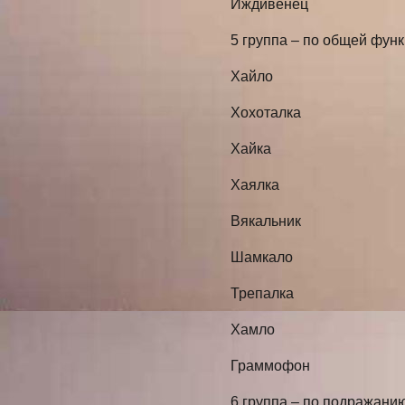
Иждивенец
5 группа – по общей функ
Хайло
Хохоталка
Хайка
Хаялка
Вякальник
Шамкало
Трепалка
Хамло
Граммофон
6 группа – по подражани