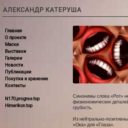
АЛЕКСАНДР КАТЕРУША
Главная
О проекте
Маски
Выставки
Галереи
Новости
Публикации
Покупка и хранение
Контакты
Синонимы слова «Рот» не
N170.progres.top
физиономических деталей.
Himerikon.top
грубость.
Из нейтрально-позитивных
«Ока» для «Глаза».