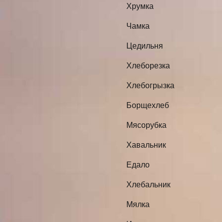
Хрумка
Чамка
Цедильня
Хлеборезка
Хлебогрызка
Борщехлеб
Мясорубка
Хавальник
Едало
Хлебальник
Мялка