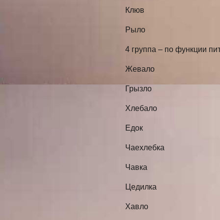
Клюв
Рыло
4 группа – по функции пи
Жевало
Грызло
Хлебало
Едок
Чаехлебка
Чавка
Цедилка
Хавло