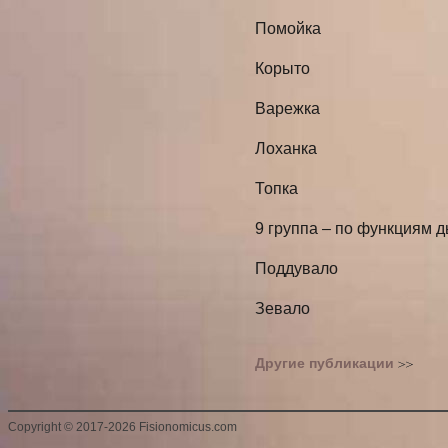
Помойка
Корыто
Варежка
Лоханка
Топка
9 группа – по функциям 
Поддувало
Зевало
Другие публикации
Copyright
©
2017-2026 Fisionomicus.com