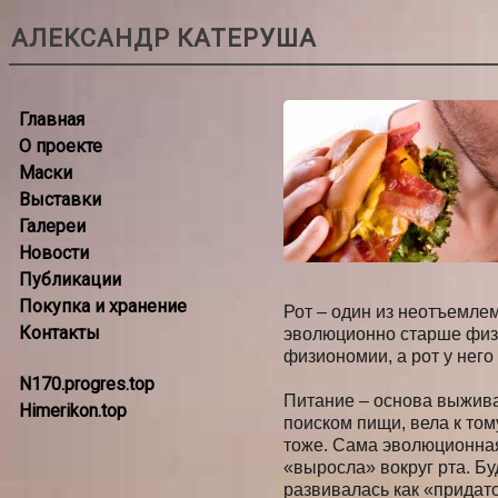
АЛЕКСАНДР КАТЕРУША
Главная
О проекте
Маски
Выставки
Галереи
Новости
Публикации
Покупка и хранение
Рот – один из неотъемле
Контакты
эволюционно старше физи
физиономии, а рот у него 
N170.progres.top
Питание – основа выжива
Himerikon.top
поиском пищи, вела к том
тоже. Сама эволюционная
«выросла» вокруг рта. Б
развивалась как «придаток