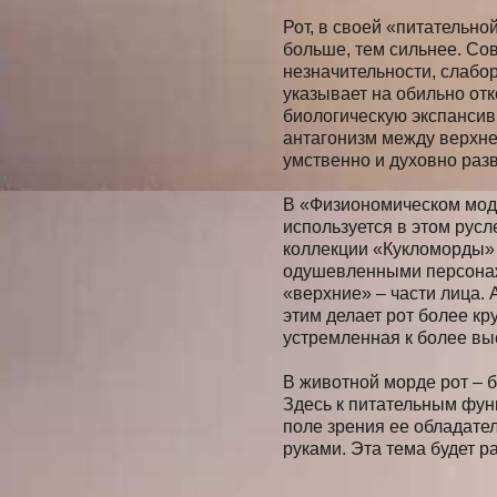
Рот, в своей «питательно
больше, тем сильнее. Сов
незначительности, слабо
указывает на обильно от
биологическую экспансив
антагонизм между верхне
умственно и духовно раз
В «Физиономическом моде
используется в этом русл
коллекции «Кукломорды» 
одушевленными персонаж
«верхние» – части лица.
этим делает рот более к
устремленная к более вы
В животной морде рот – 
Здесь к питательным фун
поле зрения ее обладател
руками. Эта тема будет р