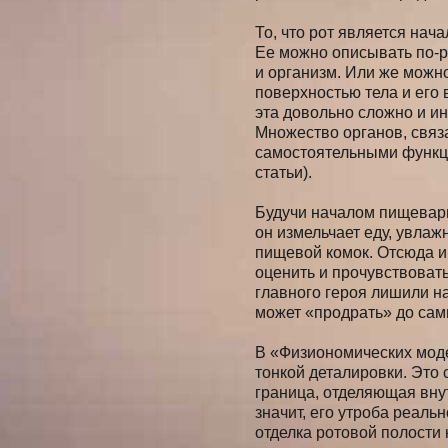
То, что рот является нач
Ее можно описывать по-р
и организм. Или же можн
поверхностью тела и его
эта довольно сложно и и
Множество органов, связа
самостоятельными функци
статьи).
Будучи началом пищевар
он измельчает еду, увлаж
пищевой комок. Отсюда и
оценить и прочувствовать
главного героя лишили на
может «продрать» до сам
В «Физиономических моде
тонкой деталировки. Это
граница, отделяющая вну
значит, его утроба реальн
отделка ротовой полости 