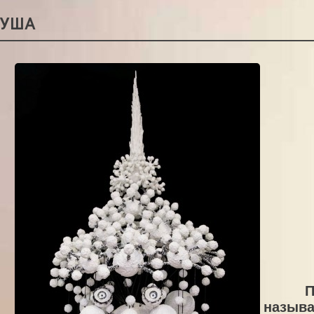
РУША
П
называ