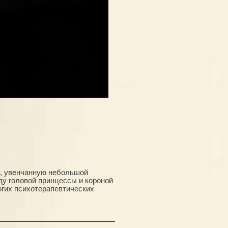
су, увенчанную небольшой
ду головой принцессы и короной
огих психотерапевтических