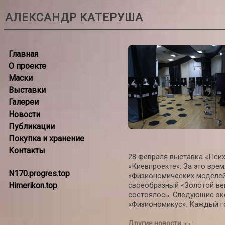
АЛЕКСАНДР КАТЕРУША
Главная
О проекте
Маски
Выставки
Галереи
Новости
Публикации
Покупка и хранение
Контакты
28 февраля выставка «Псих
«Киевпроекте». За это вре
N170.progres.top
«Физиономических моделей»
Himerikon.top
своеобразный «Золотой век
состоялось. Следующие экс
«Физиономикус». Каждый г
Другие новости