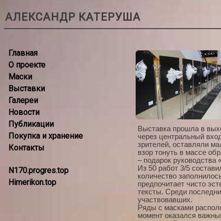
АЛЕКСАНДР КАТЕРУША
Главная
О проекте
Маски
Выставки
Галереи
Новости
Публикации
Выставка прошла в выхо
Покупка и хранение
через центральный вход
зрителей, оставляли ма
Контакты
взор тонуть в массе обр
– подарок руководства 
Из 50 работ 3/5 состав
N170.progres.top
количество заполнилось
Himerikon.top
предпочитает чисто эст
тексты. Среди последних
участвовавших.
Ряды с масками располо
момент оказался важным