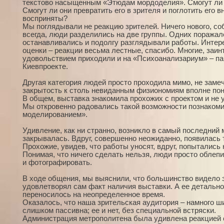
текстово насыщенным «Этюдам мордоделия». Смогут ли 
Смогут ли они превратить его в зрителя и поглотить его 
восприняты?
Мы поглядывали не реакцию зрителей. Ничего нового, соб
всегда, люди разделились на две группы. Одних поражал
останавливались и подолгу разглядывали работы. Интер
оценки – реакции весьма лестные, спасибо. Многие, заин
удовольствием приходили и на «Психоанализариум» – п
Киевпроекте.
Другая категория людей просто проходила мимо, не замеч
закрытость к столь невиданным физиономиям вполне пон
В общем, выставка знакомила прохожих с проектом и не 
Мы откровенно радовались такой возможности познаком
моделированием».
Удивление, как ни странно, возникло в самый последний 
закрывалась. Вдруг, совершенно неожиданно, появилась т
Прохожие, увидев, что работы уносят, вдруг, попытались
Понимая, что ничего сделать нельзя, люди просто облепи
и фотографировать.
В ходе общения, мы выяснили, что большинство видело 
удовлетворял сам факт наличия выставки. А ее детальн
переносилось на неопределенное время.
Оказалось, что наша зрительская аудитория – намного ши
слишком пассивна; ее и нет, без специальной встряски.
Администрация метрополитена была удивлена реакцией 