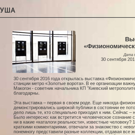
РУША
Вы
«Физиономическ
Дата 
30 сентября 2016
30 сентября 2016 года открылась выставка «Физиономич
станции метро «Золотые ворота». В ее организации важн
Макогон - советник начальника КП "Киевский метрополите
благодарны.
Эта выставка – первая в своем роде. Еще никогда физио
демонстрировались широкой публики в состоянии ее пото
дело лишь те, кто специально приходил к ним. Сейчас – 
Было интересно: как встретится человеческое сознание с
ни в какие «каталоги реальности», известные человеку? 
краткими комментариями, отвечали за знакомство с нев
понемногу представили разные коллекции, отдавая все 