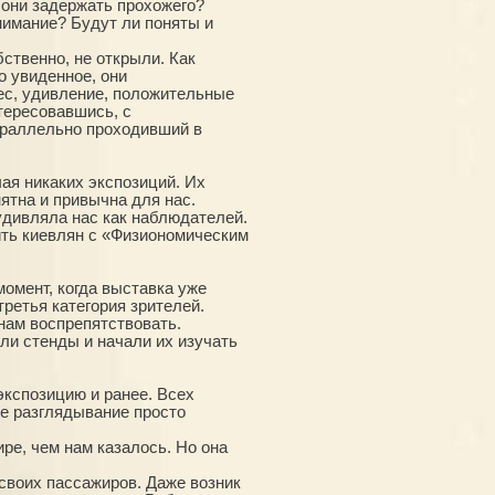
они задержать прохожего?
внимание? Будут ли поняты и
ственно, не открыли. Как
о увиденное, они
ес, удивление, положительные
тересовавшись, с
араллельно проходивший в
ая никаких экспозиций. Их
ятна и привычна для нас.
удивляла нас как наблюдателей.
ить киевлян с «Физиономическим
момент, когда выставка уже
ретья категория зрителей.
 нам воспрепятствовать.
ли стенды и начали их изучать
экспозицию и ранее. Всех
ое разглядывание просто
ре, чем нам казалось. Но она
своих пассажиров. Даже возник