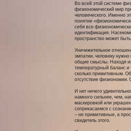
Во всей этой системе фи
физиономический мир пр
человеческого. Именно эт
понятие «физиономическо
себя все физиономически
идентификация. Насекомы
пространство может быть
Уничижительное отношени
эмпатии, человеку нужно 
общие смыслы. Находя их
температурный баланс и т
сколько примитивным. Об
отсутствие физиономии. 
И нет ничего удивительн
намного сильнее, чем, на
маскировкой или украшен
соприкасаемся с сознани
– не примитивные, а про
свидетель этого.