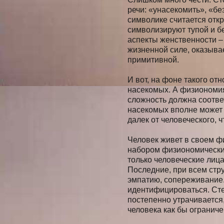
речи: «унасекомить», «бе
символике считается отк
символизируют тупой и б
аспекты женственности –
жизненной силе, оказыва
примитивной.
И вот, на фоне такого о
насекомых. А физиономия,
сложность должна соответ
насекомых вполне может 
далек от человеческого, 
Человек живет в своем ф
набором физиономических
только человеческие лица
Последние, при всем стр
эмпатию, сопереживание.
идентифицироваться. Сте
постепенно утрачивается
человека как бы ограниче