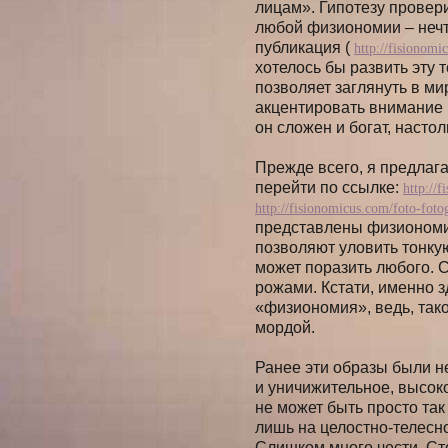
лицам». Гипотезу провери
любой физиономии – нечт
публикация (
http://fisionom
хотелось бы развить эту 
позволяет заглянуть в ми
акцентировать внимание н
он сложен и богат, настол
Прежде всего, я предлаг
перейти по ссылке:
http://
http://fisionomicus.com/foto-fot
представлены физиономи
позволяют уловить тонку
может поразить любого. 
рожами. Кстати, именно з
«физиономия», ведь, так
мордой.
Ранее эти образы были н
и уничижительное, высок
не может быть просто та
лишь на целостно-телесн
Слишком много чести. Ст