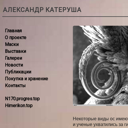
АЛЕКСАНДР КАТЕРУША
Главная
О проекте
Маски
Выставки
Галереи
Новости
Публикации
Покупка и хранение
Контакты
N170.progres.top
Himerikon.top
Некоторые виды ос имеют
и ученые ухватились за ги