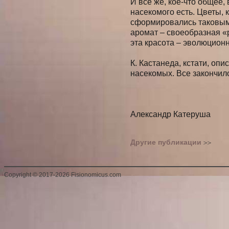
И все же, кое-что общее,
насекомого есть. Цветы,
сформировались таковыми
аромат – своеобразная «
эта красота – эволюционн
К. Кастанеда, кстати, оп
насекомых. Все закончил
Александр Катеруша
Другие публикации
Copyright
©
2017-2026 Fisionomicus.com